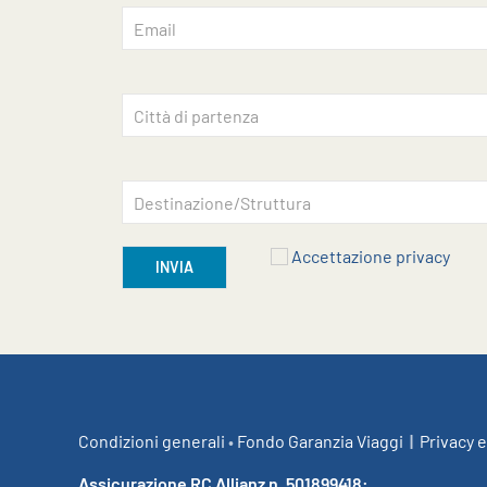
Accettazione privacy
INVIA
Condizioni generali
•
Fondo Garanzia Viaggi
|
Privacy e
Assicurazione RC Allianz n. 501899418: